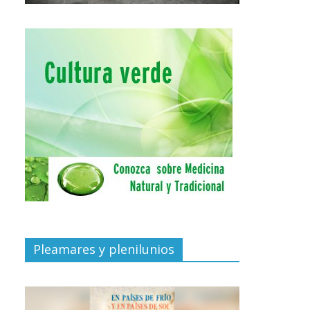
Pleamares y plenilunios