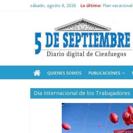
Saltar
sábado, agosto 8, 2026
Lo último:
Plan vacacional
al
El pulso de la 
contenido
5
Recorrió Díaz-C
Fidel, la Feria 
Premian a estud
Septiembre
Diario
digital
de
QUIENES SOMOS
PUBLICACIONES
Cienfuegos,
Cuba
Día Internacional de los Trabajadores