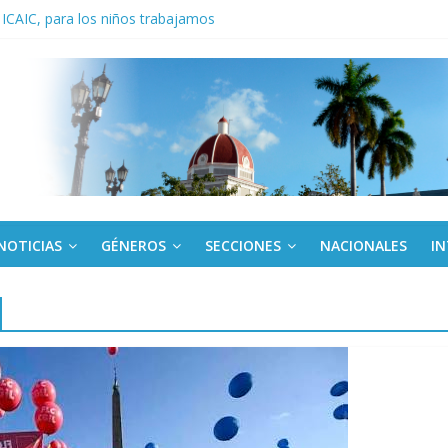
 ICAIC, para los niños trabajamos
noche opacado por el alcohol
anel Empresa Eléctrica de La Habana y otras instalaciones
del Libro y el legado editorial cubano
iantes cubanos en certamen de ballet en Sudáfrica
NOTICIAS
GÉNEROS
SECCIONES
NACIONALES
I