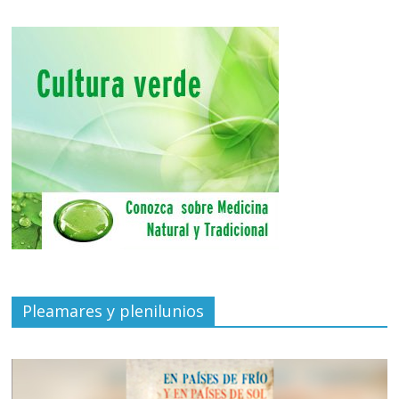
Pleamares y plenilunios