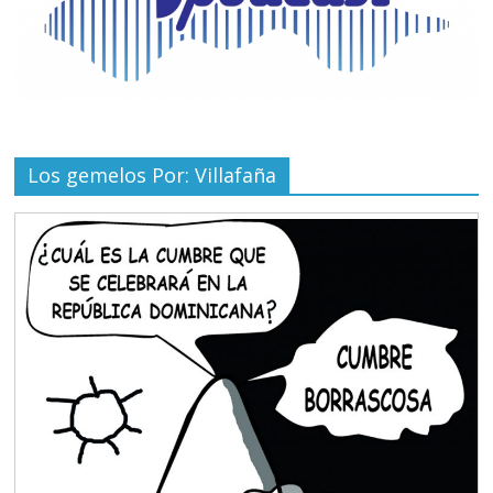
Los gemelos Por: Villafaña