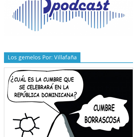
Los gemelos Por: Villafaña