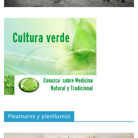
Pleamares y plenilunios