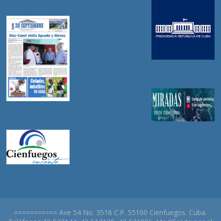
=========== Ave 54 No. 3516 C.P. 55100 Cienfuegos. Cuba.