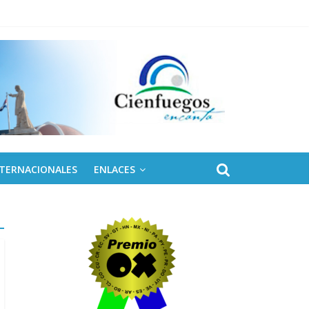
 de Fidel
NTERNACIONALES
ENLACES