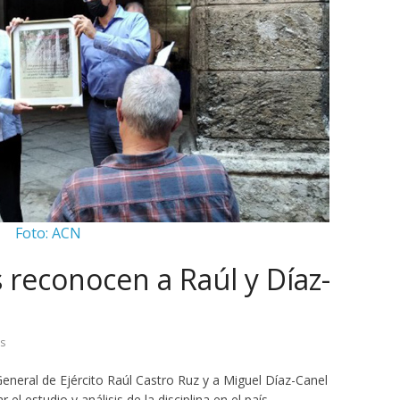
Foto: ACN
 reconocen a Raúl y Díaz-
s
 General de Ejército Raúl Castro Ruz y a Miguel Díaz-Canel
el estudio y análisis de la disciplina en el país.