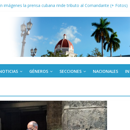
: En imágenes la prensa cubana rinde tributo al Comandante (+ Fotos)
fronteras: brigada chilena viaja a Cuba con donativos por el centenario
Va: cien años, cien escuelas
a edición semanal en PDF del 7 de agosto
or todos (+ Multimedia)
NOTICIAS
GÉNEROS
SECCIONES
NACIONALES
I