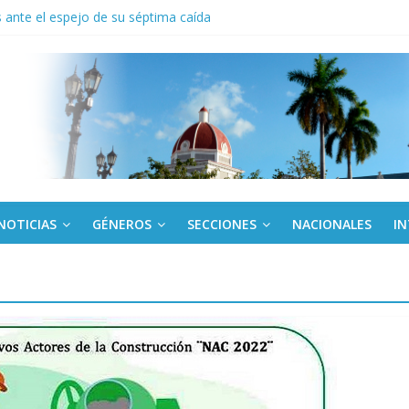
ante el espejo de su séptima caída
to del límite para trasferir desde la tarjeta Red
anel en el Palacio de la Revolución a delegados de la IV Asamblea C
 de Dominicana reivindica legado de Fidel Castro
 América Latina corteja al escudo
NOTICIAS
GÉNEROS
SECCIONES
NACIONALES
I