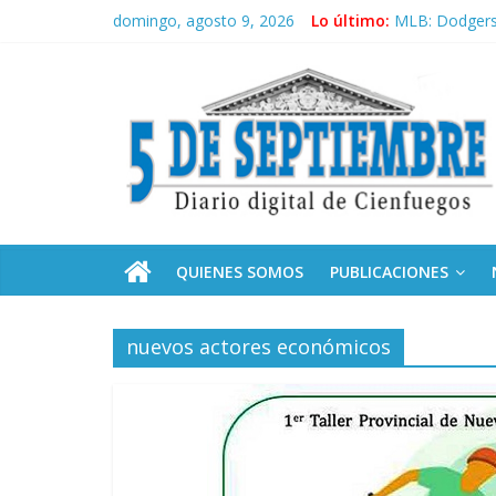
Saltar
domingo, agosto 9, 2026
Lo último:
MLB: Dodgers 
al
Sobre el aumen
contenido
5
Recibe Díaz-C
Frente Amplio
La derecha de
Septiembre
Diario
digital
de
QUIENES SOMOS
PUBLICACIONES
Cienfuegos,
Cuba
nuevos actores económicos