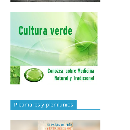
Pleamares y plenilunios