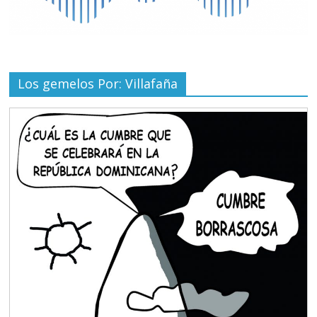
Los gemelos Por: Villafaña