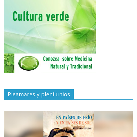
Pleamares y plenilunios