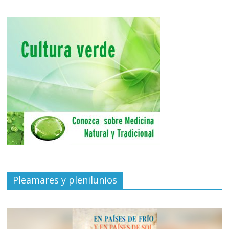
Pleamares y plenilunios