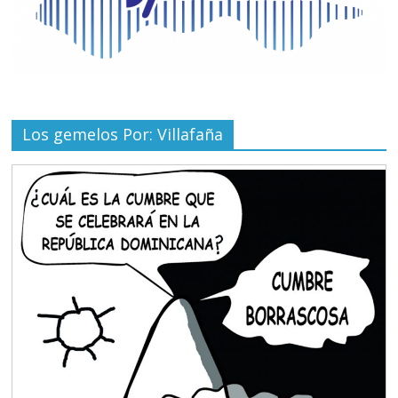
Los gemelos Por: Villafaña