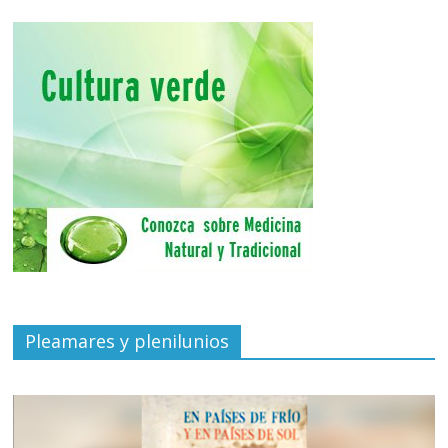
Pleamares y plenilunios