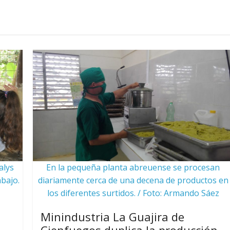
alys
En la pequeña planta abreuense se procesan
bajo.
diariamente cerca de una decena de productos en
los diferentes surtidos. / Foto: Armando Sáez
l
Minindustria La Guajira de
Cienfuegos duplica la producción