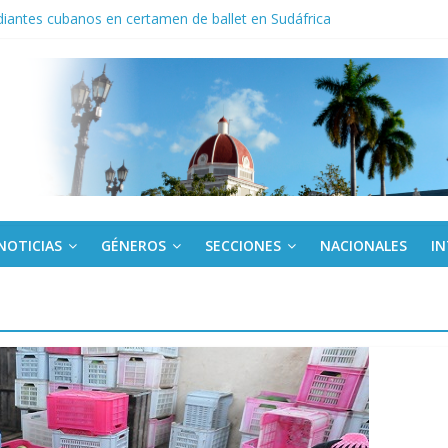
iantes cubanos en certamen de ballet en Sudáfrica
Villa Clara y Guantánamo actúan ante precios abusivos
noche opacado por el alcohol
anel Empresa Eléctrica de La Habana y otras instalaciones
del Libro y el legado editorial cubano
NOTICIAS
GÉNEROS
SECCIONES
NACIONALES
I