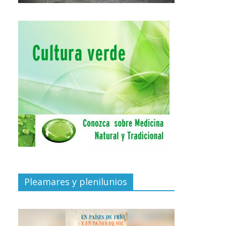
Pleamares y plenilunios