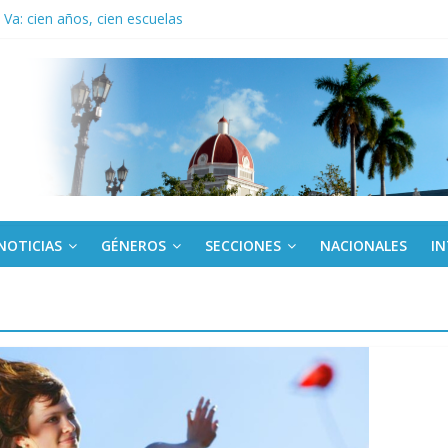
Va: cien años, cien escuelas
a edición semanal en PDF del 7 de agosto
or todos (+ Multimedia)
: En imágenes la prensa cubana rinde tributo al Comandante (+ Fotos)
fronteras: brigada chilena viaja a Cuba con donativos por el centenario
NOTICIAS
GÉNEROS
SECCIONES
NACIONALES
I