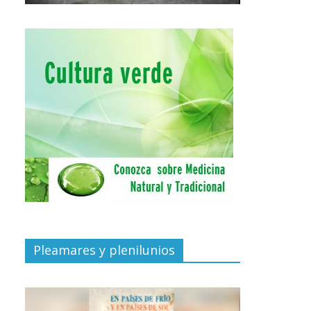
Pleamares y plenilunios