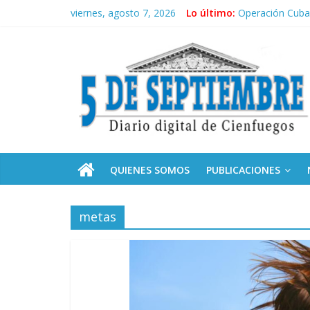
Saltar
viernes, agosto 7, 2026
Lo último:
Operación Cuba 
al
Conozca nuestr
contenido
5
Por ti, Fidel; p
“Junto a Fidel”
Solidaridad sin 
Septiembre
Diario
digital
de
QUIENES SOMOS
PUBLICACIONES
Cienfuegos,
Cuba
metas