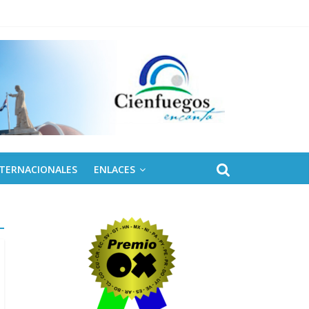
 de Fidel
NTERNACIONALES
ENLACES