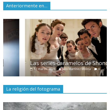
Anteriormente en…
Las series-caramelos de Shondaland
13 marzo, 2026
Julio Martínez Molina
0
La religión del fotograma