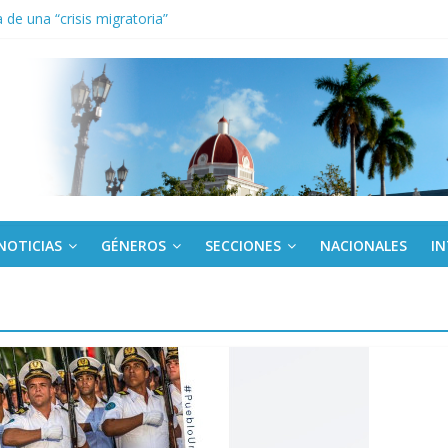
de una “crisis migratoria”
anel Empresa Eléctrica de La Habana y otras instalaciones
el Libro y el legado editorial cubano
iantes cubanos en certamen de ballet en Sudáfrica
 ICAIC, para los niños trabajamos
NOTICIAS
GÉNEROS
SECCIONES
NACIONALES
I