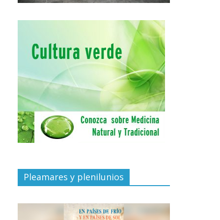
Pleamares y plenilunios