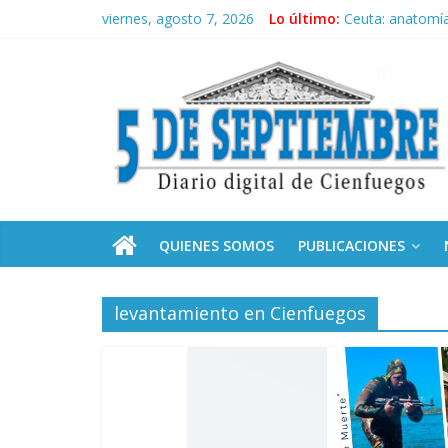
Saltar
viernes, agosto 7, 2026
Lo último:
Ceuta: anatomía 
al
Recorrió Díaz-C
contenido
5
Fidel, la Feria d
Premian a estud
Plan vacacional
Septiembre
Diario
digital
de
QUIENES SOMOS
PUBLICACIONES
Cienfuegos,
Cuba
levantamiento en Cienfuegos