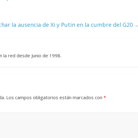
Cuento de hadas
interclasista en la alta
ar la ausencia de Xi y Putin en la cumbre del G20
on los defectos
burguesía mexicana
telenovelas
30 diciembre, 2025
Julio Martínez Mol
Julio Martínez Molina
0
0
n la red desde Junio de 1998.
da.
Los campos obligatorios están marcados con
*
comedia
argentina
Cine macizo de Cronenb
25
Julio Martínez Molina
28 diciembre, 2025
Julio Martínez Mol
0