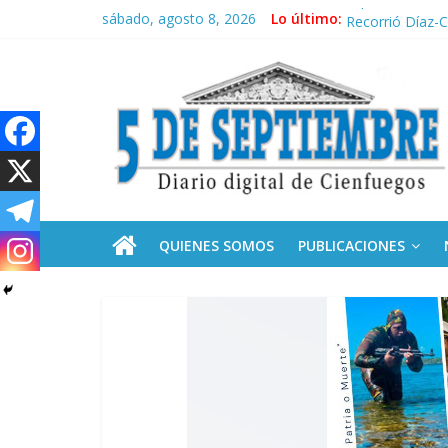
Saltar
sábado, agosto 8, 2026
Lo último:
El pulso de la 
al
Recorrió Díaz-C
contenido
5
Fidel, la Feria 
Premian a estud
Plan vacacional
Septiembre
Diario
digital
de
QUIENES SOMOS
PUBLICACIONES
Cienfuegos,
Cuba