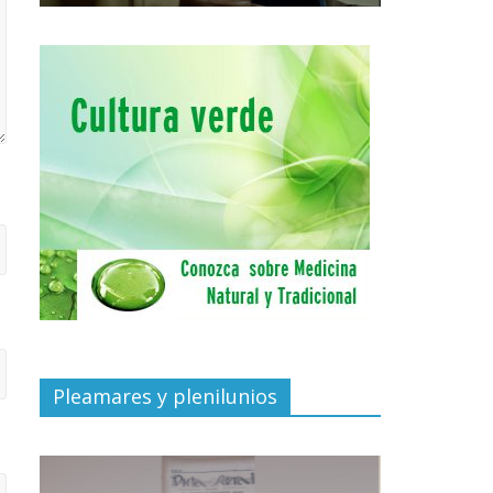
Pleamares y plenilunios