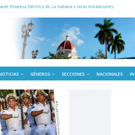
noche opacado por el alcohol
anel Empresa Eléctrica de La Habana y otras instalaciones
del Libro y el legado editorial cubano
iantes cubanos en certamen de ballet en Sudáfrica
 ICAIC, para los niños trabajamos
NOTICIAS
GÉNEROS
SECCIONES
NACIONALES
I