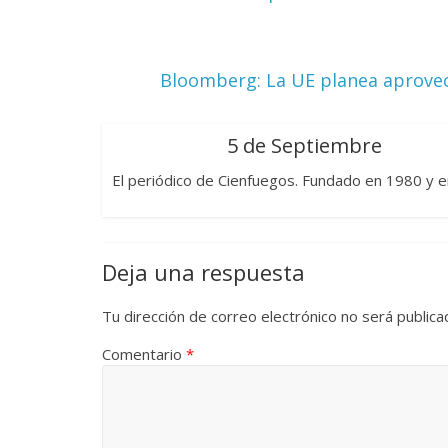
Bloomberg: La UE planea aprovech
Las series-caramelos de
Una serie c
Shondaland
de muchas 
5 de Septiembre
13 marzo, 2026
Julio Martínez Molina
0
28 febrero, 2026
El periódico de Cienfuegos. Fundado en 1980 y e
Deja una respuesta
Tu dirección de correo electrónico no será publica
Divertida 
Comentario
*
dramática 
Terror chamánico coreano
29 diciembre, 20
14 marzo, 2026
Julio Martínez Molina
0
0