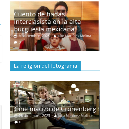
→
Un hombre entre dos
mundos
ina
15 mayo, 2026
Julio Martínez Molina
0
La religión del fotograma
El documental
Nuestra
tierra
y el despojo de los
erg
pueblos originarios
ina
30 junio, 2026
Julio Martínez Molina
0