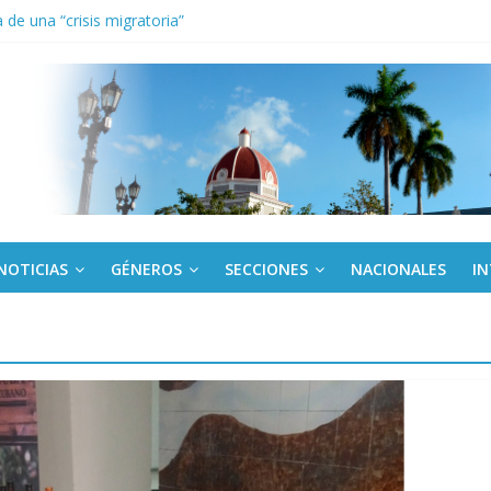
de una “crisis migratoria”
anel Empresa Eléctrica de La Habana y otras instalaciones
el Libro y el legado editorial cubano
iantes cubanos en certamen de ballet en Sudáfrica
 ICAIC, para los niños trabajamos
NOTICIAS
GÉNEROS
SECCIONES
NACIONALES
I