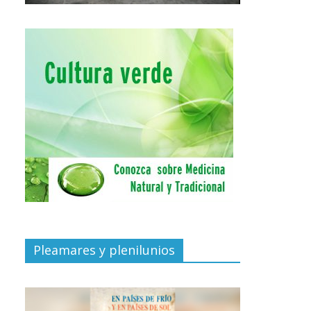
Pleamares y plenilunios