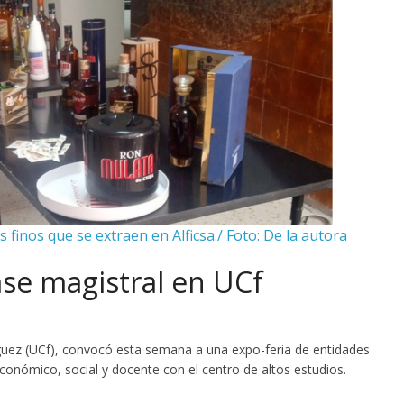
 finos que se extraen en Alficsa./ Foto: De la autora
ase magistral en UCf
guez (UCf), convocó esta semana a una expo-feria de entidades
conómico, social y docente con el centro de altos estudios.