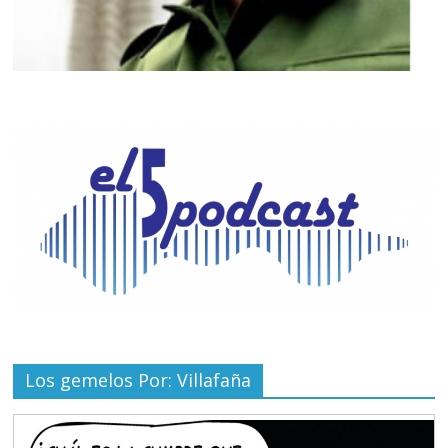
Los gemelos Por: Villafaña