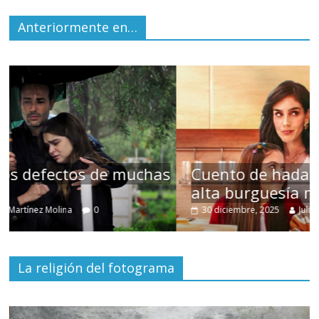
Anteriormente en…
s
Cuento de hadas interclasista en la
alta burguesía mexicana
30 diciembre, 2025
Julio Martínez Molina
0
La religión del fotograma