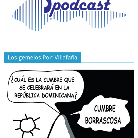
Los gemelos Por: Villafaña