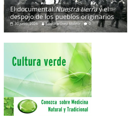
El documental
Nuestra tierra
y el
despojo de los pueblos originarios
T
30 junio, 2026
Julio Martínez Molina
0