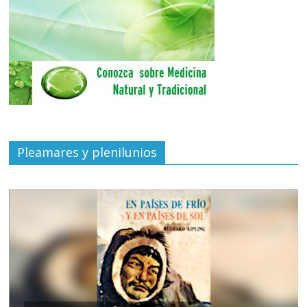
Pleamares y plenilunios
de