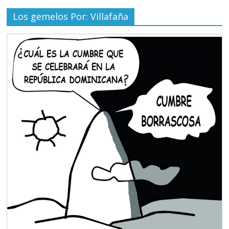
Los gemelos Por: Villafaña