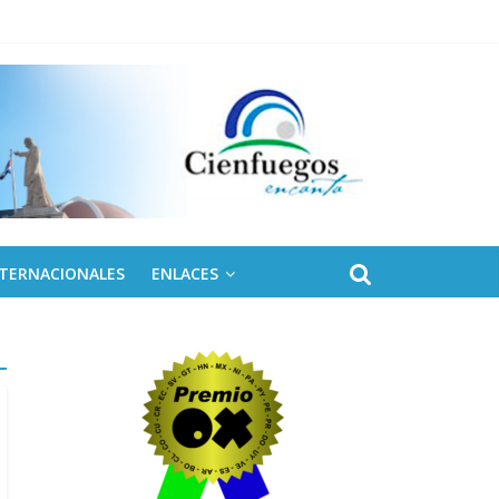
 de Fidel
NTERNACIONALES
ENLACES