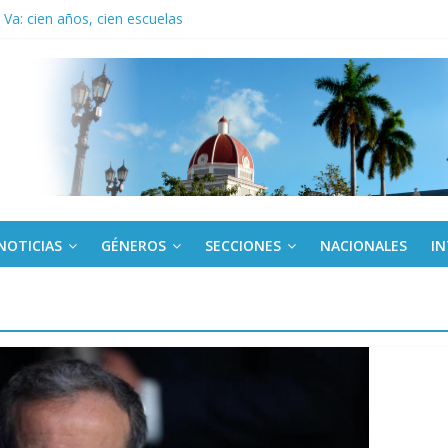
Va: cien años, cien escuelas
a edición semanal en PDF del 7 de agosto
or todos (+ Multimedia)
: En imágenes la prensa cubana rinde tributo al Comandante (+ Fotos)
fronteras: brigada chilena viaja a Cuba con donativos por el centenario
NOTICIAS
GÉNEROS
SECCIONES
NACIONALES
I