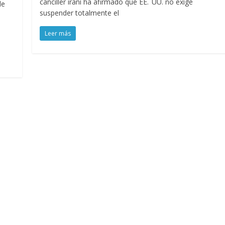
canciller iraní ha afirmado que EE. UU. no exige
de
suspender totalmente el
Leer más