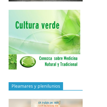
Pleamares y plenilunios