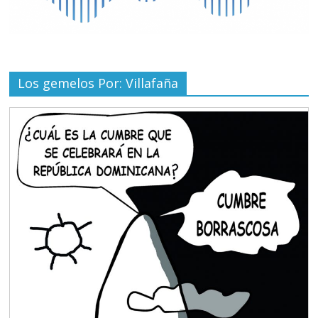
Los gemelos Por: Villafaña