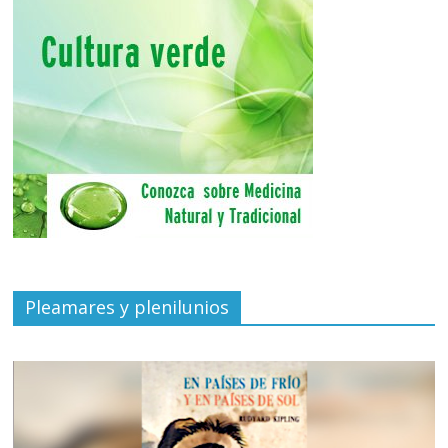
Pleamares y plenilunios