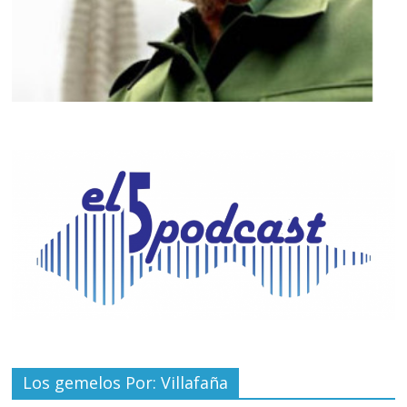
Los gemelos Por: Villafaña