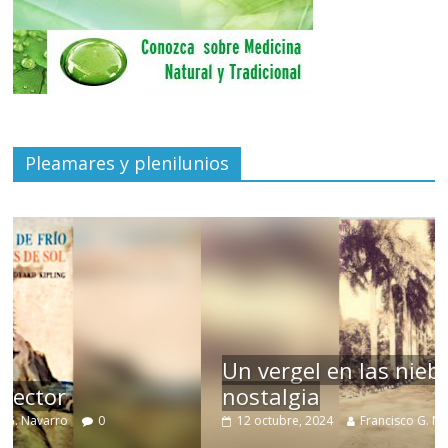
Pleamares y plenilunios
Un vergel en las nieblas de la
nostalgia
12 octubre, 2024
Francisco G. Navarro
0