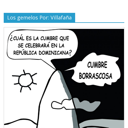
Los gemelos Por: Villafaña