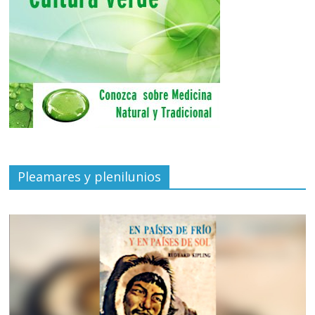
Pleamares y plenilunios