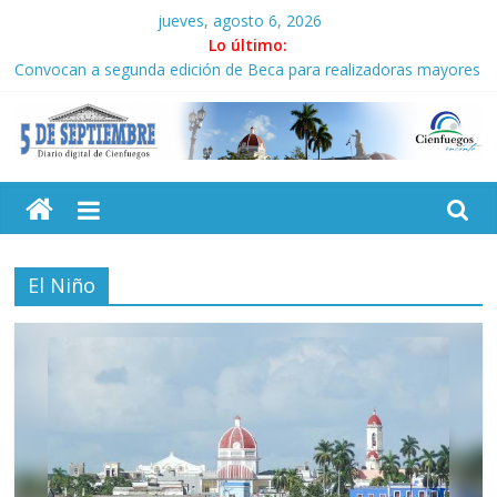
Saltar
jueves, agosto 6, 2026
al
Lo último:
contenido
Convocan a segunda edición de Beca para realizadoras mayores
de 50 años
Neo-macartismo gourmet
Culmina servicio militar activo para jóvenes en Cienfuegos
5
Otorgan Medalla de la Amistad al activista Donald Dutherland
Es de nosotros
Septiembre
El Niño
Diario
digital
de
Cienfuegos,
Cuba