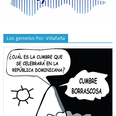
Los gemelos Por: Villafaña