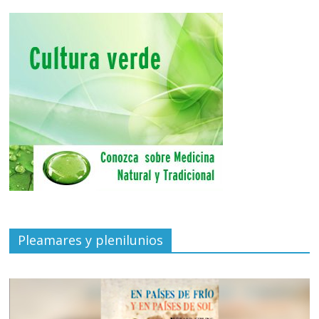
Pleamares y plenilunios