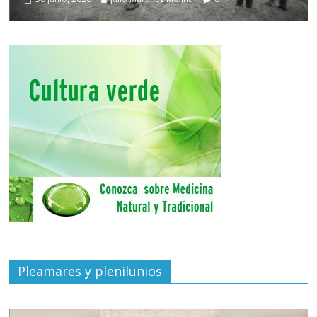
Pleamares y plenilunios