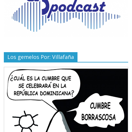
Los gemelos Por: Villafaña