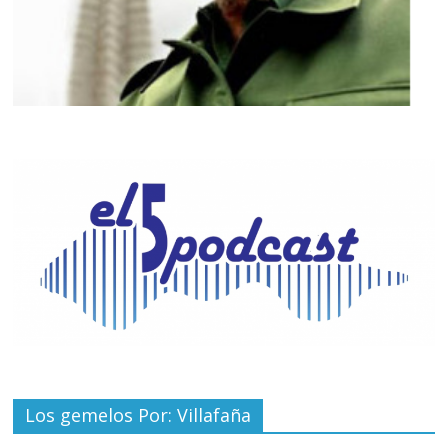
Los gemelos Por: Villafaña