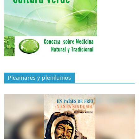
Pleamares y plenilunios