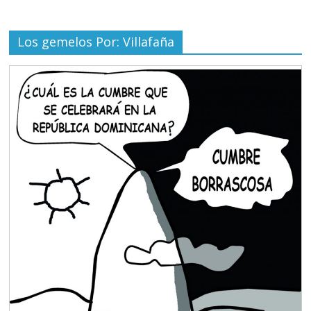
Los gemelos Por: Villafaña