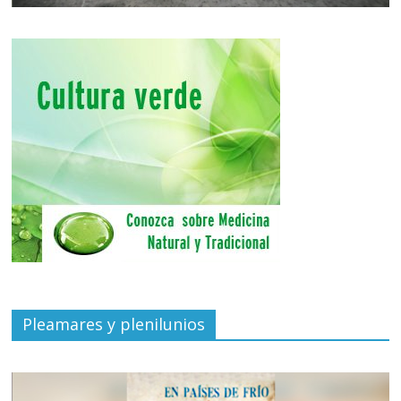
Pleamares y plenilunios