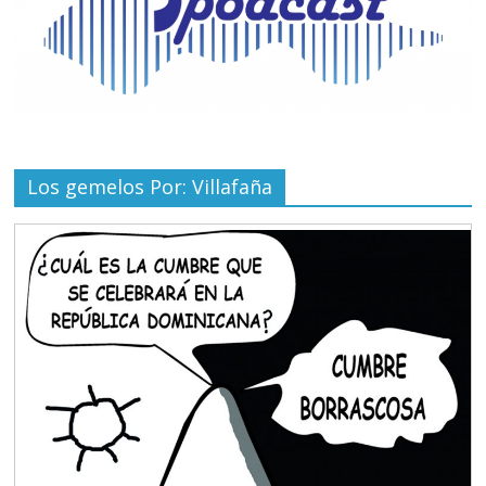
Los gemelos Por: Villafaña