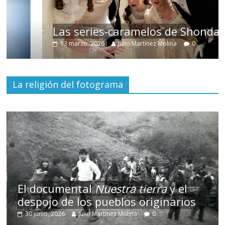
Las series-caramelos de Shondaland
13 marzo, 2026
Julio Martínez Molina
0
La religión del fotograma
El documental
Nuestra tierra
y el
despojo de los pueblos originarios
30 junio, 2026
Julio Martínez Molina
0