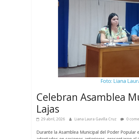
Foto: Liana Laur
Celebran Asamblea Mu
Lajas
29 abril, 2026
Liana Laura Gavilla Cruz
0 come
Durante la Asamblea Municipal del Poder Popular e
adoptados en sesiones anteriores, presentaron el i