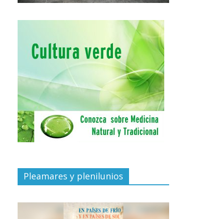
Pleamares y plenilunios