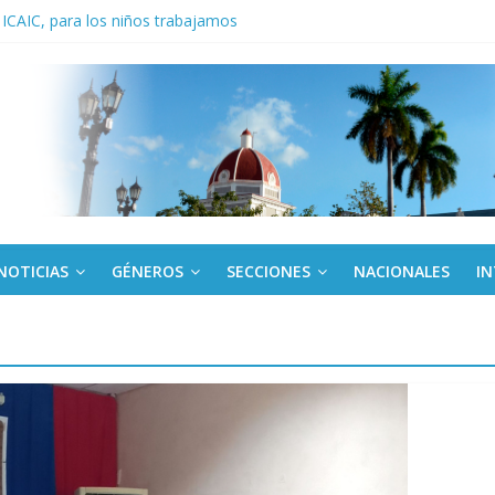
 ICAIC, para los niños trabajamos
noche opacado por el alcohol
anel Empresa Eléctrica de La Habana y otras instalaciones
del Libro y el legado editorial cubano
iantes cubanos en certamen de ballet en Sudáfrica
NOTICIAS
GÉNEROS
SECCIONES
NACIONALES
I