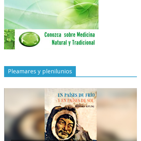
Pleamares y plenilunios
de