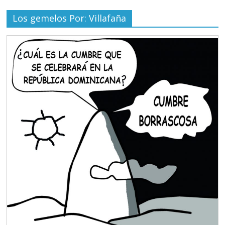
Los gemelos Por: Villafaña