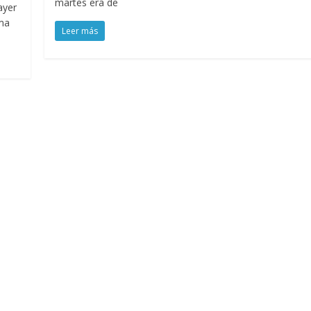
martes era de
ayer
ima
Leer más