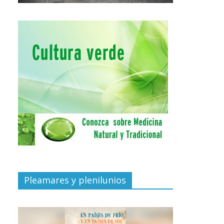
Pleamares y plenilunios