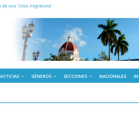
de una “crisis migratoria”
anel Empresa Eléctrica de La Habana y otras instalaciones
el Libro y el legado editorial cubano
iantes cubanos en certamen de ballet en Sudáfrica
 ICAIC, para los niños trabajamos
NOTICIAS
GÉNEROS
SECCIONES
NACIONALES
I