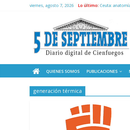
Saltar
viernes, agosto 7, 2026
Lo último:
Ceuta: anatomía 
al
Recorrió Díaz-C
contenido
5
Fidel, la Feria d
Premian a estud
Plan vacacional
Septiembre
Diario
digital
de
QUIENES SOMOS
PUBLICACIONES
Cienfuegos,
Cuba
generación térmica