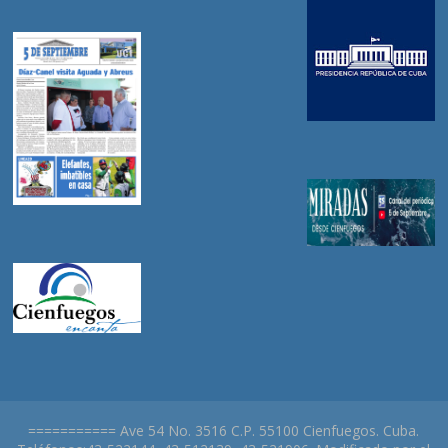
=========== Ave 54 No. 3516 C.P. 55100 Cienfuegos. Cuba.