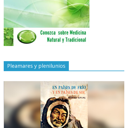
Pleamares y plenilunios
de