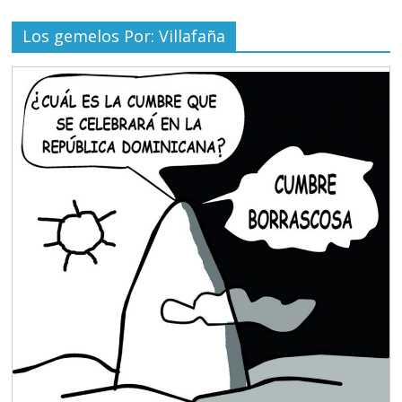
Los gemelos Por: Villafaña