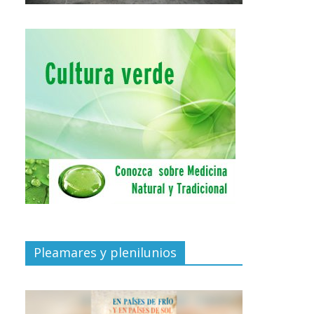
Pleamares y plenilunios