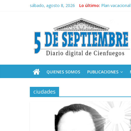
Saltar
sábado, agosto 8, 2026
Lo último:
Plan vacacional
al
El pulso de la 
contenido
5
Recorrió Díaz-C
Fidel, la Feria 
Premian a estud
Septiembre
Diario
digital
de
QUIENES SOMOS
PUBLICACIONES
Cienfuegos,
Cuba
ciudades