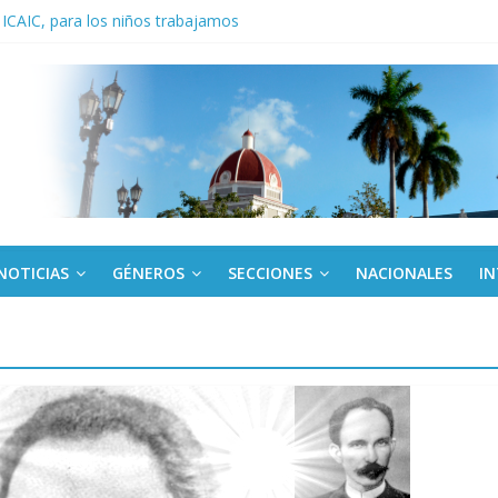
 ICAIC, para los niños trabajamos
noche opacado por el alcohol
anel Empresa Eléctrica de La Habana y otras instalaciones
del Libro y el legado editorial cubano
iantes cubanos en certamen de ballet en Sudáfrica
NOTICIAS
GÉNEROS
SECCIONES
NACIONALES
I