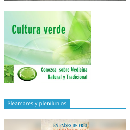
Pleamares y plenilunios