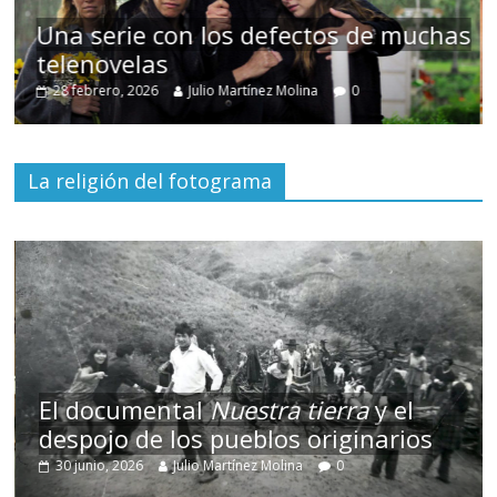
as
Cuento de hadas interclasista en la
alta burguesía mexicana
30 diciembre, 2025
Julio Martínez Molina
0
La religión del fotograma
El documental
Nuestra tierra
y el
despojo de los pueblos originarios
30 junio, 2026
Julio Martínez Molina
0