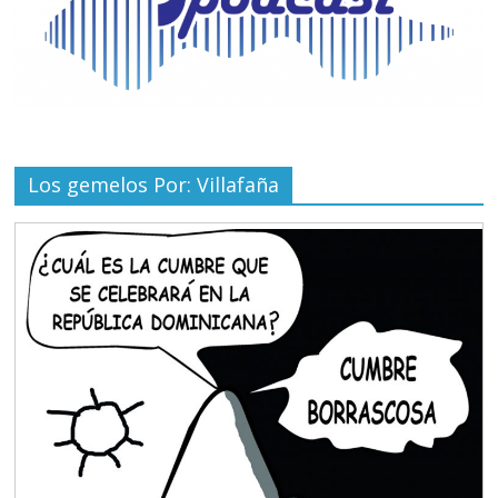
Los gemelos Por: Villafaña