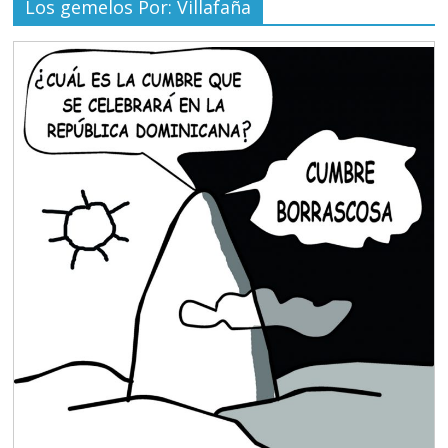
Los gemelos Por: Villafaña