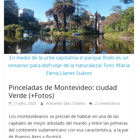
En medio de la urbe capitalina el parque Rodó es un
remanso para disfrutar de la naturaleza/ Foto: María
Elena Llanes Suárez
Pinceladas de Montevideo: ciudad
Verde (+Fotos)
21 julio, 2025
Armando Sáez Chávez
2 comentarios
Los montevideanos se precian de habitar en una de las
capitales de mejor arbolado del mundo y entre las primeras
del continente sudamericano con esa característica, a la par
de Buenos Aires y Bogotá.