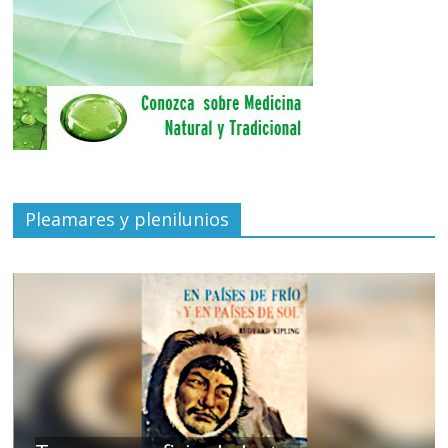
Pleamares y plenilunios
de