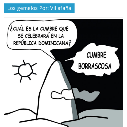
Los gemelos Por: Villafaña