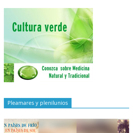
Pleamares y plenilunios