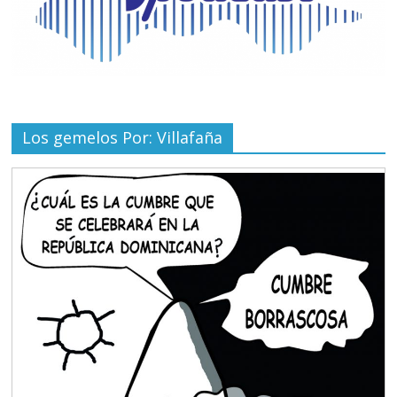
Los gemelos Por: Villafaña