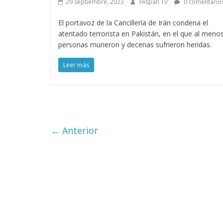
29 septiembre, 2023
Hispan TV
0 comentario
El portavoz de la Cancillería de Irán condena el
atentado terrorista en Pakistán, en el que al meno
personas murieron y decenas sufrieron heridas.
Leer más
← Anterior