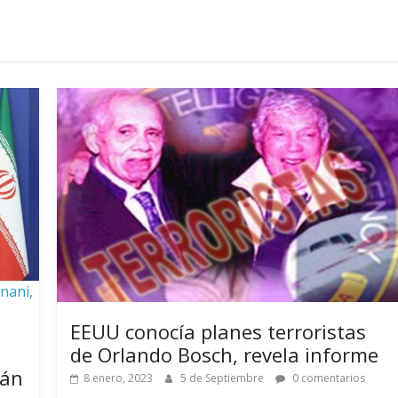
anani,
EEUU conocía planes terroristas
de Orlando Bosch, revela informe
tán
8 enero, 2023
5 de Septiembre
0 comentarios