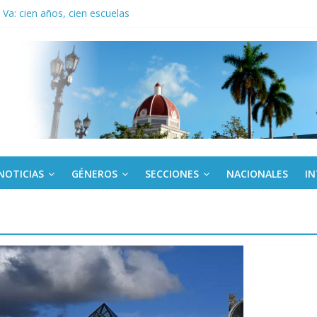
Va: cien años, cien escuelas
a edición semanal en PDF del 7 de agosto
or todos (+ Multimedia)
: En imágenes la prensa cubana rinde tributo al Comandante (+ Fotos)
fronteras: brigada chilena viaja a Cuba con donativos por el centenario
NOTICIAS
GÉNEROS
SECCIONES
NACIONALES
I