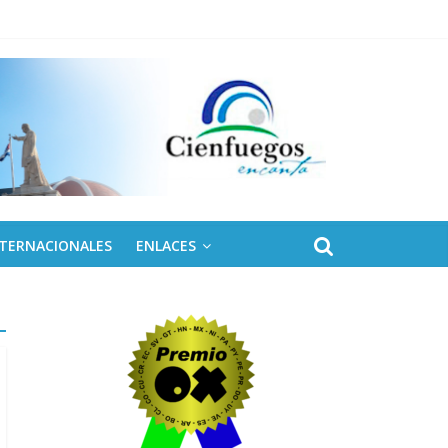
 de Fidel
NTERNACIONALES
ENLACES