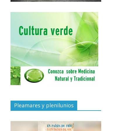
Pleamares y plenilunios