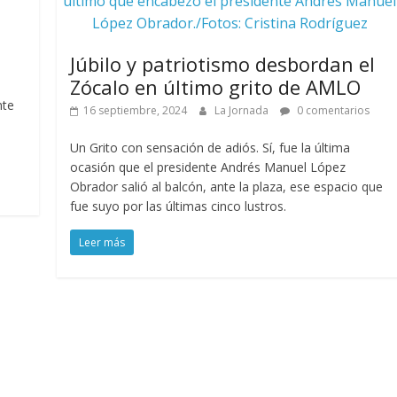
último que encabezó el presidente Andrés Manuel
López Obrador./Fotos: Cristina Rodríguez
Júbilo y patriotismo desbordan el
Zócalo en último grito de AMLO
nte
16 septiembre, 2024
La Jornada
0 comentarios
Un Grito con sensación de adiós. Sí, fue la última
ocasión que el presidente Andrés Manuel López
Obrador salió al balcón, ante la plaza, ese espacio que
fue suyo por las últimas cinco lustros.
Leer más