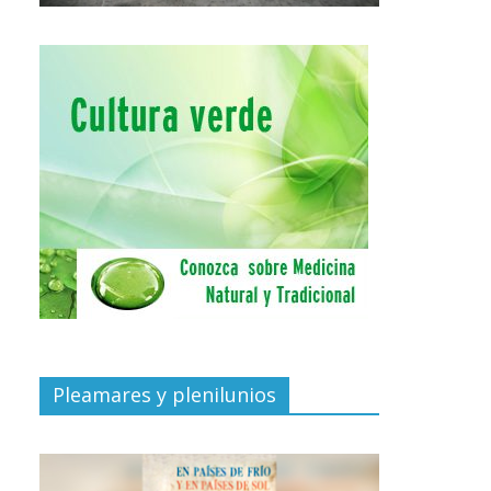
Pleamares y plenilunios