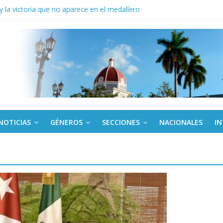
la victoria que no aparece en el medallero
y vigencia a conocer por actores económicos en Cuba
cación desde y al servicio del pueblo
voluntad de luchar y de vencer juntos!
feliz (+Fotos y Video)
NOTICIAS
GÉNEROS
SECCIONES
NACIONALES
I