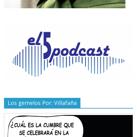
Los gemelos Por: Villafaña