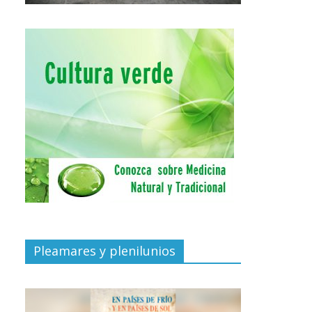
Pleamares y plenilunios