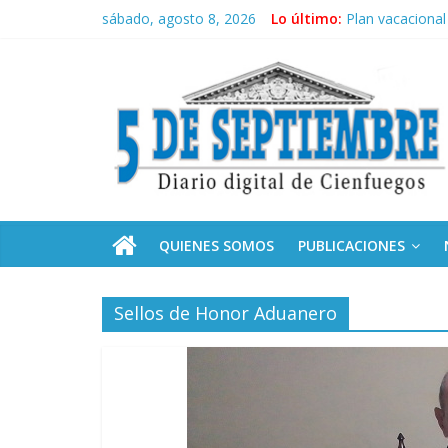
Saltar
sábado, agosto 8, 2026
Lo último:
Plan vacacional
al
El pulso de la 
contenido
5
Recorrió Díaz-C
Fidel, la Feria 
Premian a estud
Septiembre
Diario
digital
de
QUIENES SOMOS
PUBLICACIONES
Cienfuegos,
Cuba
Sellos de Honor Aduanero