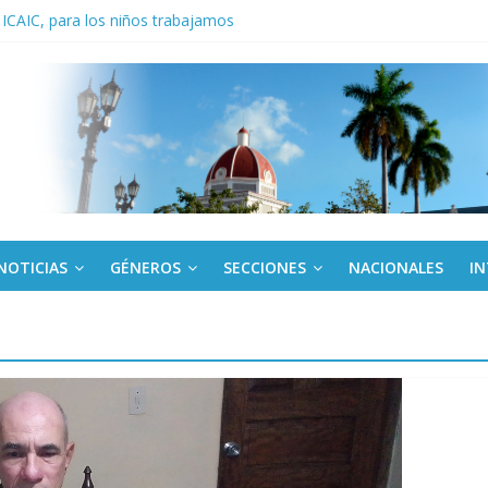
 ICAIC, para los niños trabajamos
noche opacado por el alcohol
anel Empresa Eléctrica de La Habana y otras instalaciones
del Libro y el legado editorial cubano
iantes cubanos en certamen de ballet en Sudáfrica
NOTICIAS
GÉNEROS
SECCIONES
NACIONALES
I