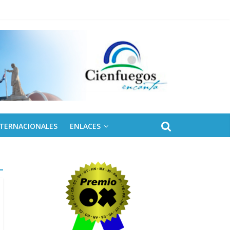
 de Fidel
NTERNACIONALES
ENLACES