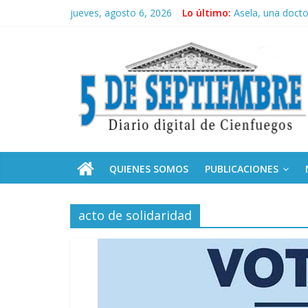
Saltar
jueves, agosto 6, 2026
Lo último:
Asela, una doct
al
Solidaridad sin f
contenido
5
Operación Cuba V
Condecoró Díaz-
Siguen labores 
Septiembre
Diario
digital
de
QUIENES SOMOS
PUBLICACIONES
Cienfuegos,
Cuba
acto de solidaridad