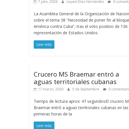
7 julio, 2026
Leyaní Díaz Hernández
0 coment
La Asamblea General de la Organización de Nacion
sobre el tema 38 “Necesidad de poner fin al bloqu
América contra Cuba”, tras el voto positivo de 13
representación de Estados Unidos.
Leer más
Crucero MS Braemar entró a
aguas territoriales cubanas
17 marzo, 2020
5 de Septiembre
0 comentari
Tiempo de lectura aprox: 47 segundosEl crucero 
Braemar entró a aguas territoriales cubanas en las
primeras horas de la
Leer más