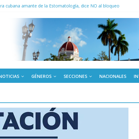
ora cubana amante de la Estomatología, dice NO al bloqueo
ronteras: brigada chilena viaja a Cuba con donativos por el centenario
a: cien años, cien escuelas
Canel a brigada cubana que asistió en Venezuela
de rescate en escuela con desplome parcial en Cuba
NOTICIAS
GÉNEROS
SECCIONES
NACIONALES
I