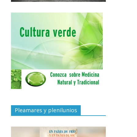
Pleamares y plenilunios