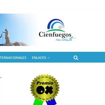
 de Fidel
NTERNACIONALES
ENLACES