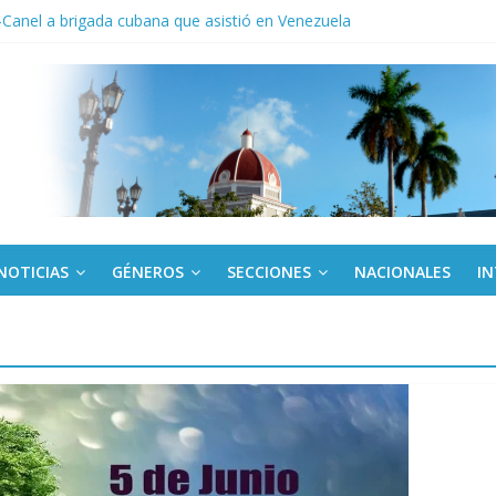
Canel a brigada cubana que asistió en Venezuela
de rescate en escuela con desplome parcial en Cuba
ora cubana amante de la Estomatología, dice NO al bloqueo
ronteras: brigada chilena viaja a Cuba con donativos por el centenario
a: cien años, cien escuelas
NOTICIAS
GÉNEROS
SECCIONES
NACIONALES
I