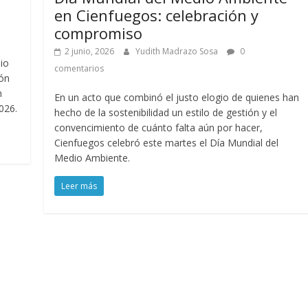
en Cienfuegos: celebración y
compromiso
2 junio, 2026
Yudith Madrazo Sosa
0
dio
comentarios
món
n
En un acto que combinó el justo elogio de quienes han
026.
hecho de la sostenibilidad un estilo de gestión y el
convencimiento de cuánto falta aún por hacer,
Cienfuegos celebró este martes el Día Mundial del
Medio Ambiente.
Leer más