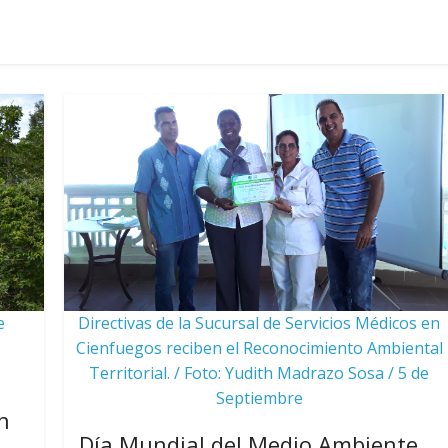
e
Directivas de la Sucursal de Servicios Médicos en
Cienfuegos reciben el Reconocimiento Ambiental
Territorial. / Foto: Yudith Madrazo Sosa / 5 de
Septiembre
n
Día Mundial del Medio Ambiente