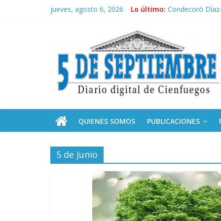
Saltar
jueves, agosto 6, 2026
Lo último:
Condecoró Díaz-
al
Siguen labores 
contenido
5
Asela, una doct
Solidaridad sin f
Operación Cuba V
Septiembre
Diario
digital
de
QUIENES SOMOS
PUBLICACIONES
Cienfuegos,
Cuba
5 de Junio