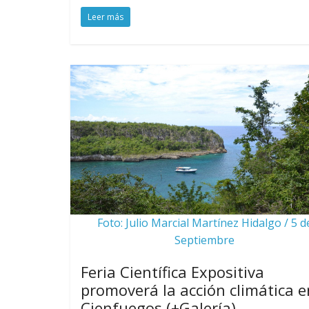
Leer más
Foto: Julio Marcial Martínez Hidalgo / 5 d
Septiembre
Feria Científica Expositiva
promoverá la acción climática e
Cienfuegos (+Galería)