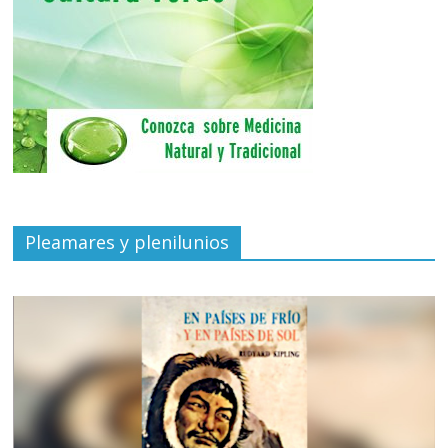
Pleamares y plenilunios