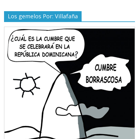
Los gemelos Por: Villafaña