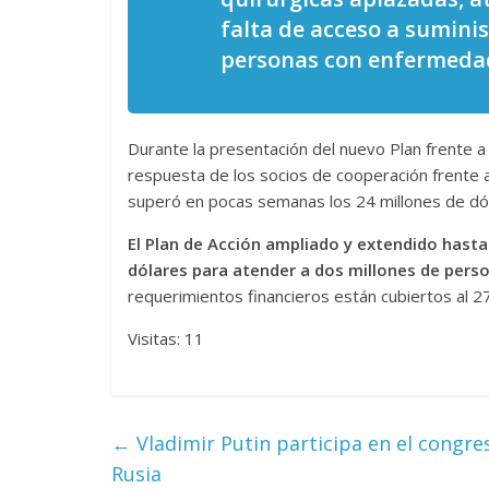
falta de acceso a sumini
personas con enfermedad
Las series-caramelos de
Una serie c
Shondaland
de muchas 
Durante la presentación del nuevo Plan frente a 
13 marzo, 2026
Julio Martínez Molina
0
28 febrero, 2026
respuesta de los socios de cooperación frente a
superó en pocas semanas los 24 millones de dó
El Plan de Acción ampliado y extendido hasta
dólares para atender a dos millones de perso
requerimientos financieros están cubiertos al 27
Visitas: 11
Divertida 
dramática 
Terror chamánico coreano
29 diciembre, 202
←
Vladimir Putin participa en el congre
14 marzo, 2026
Julio Martínez Molina
0
0
Rusia