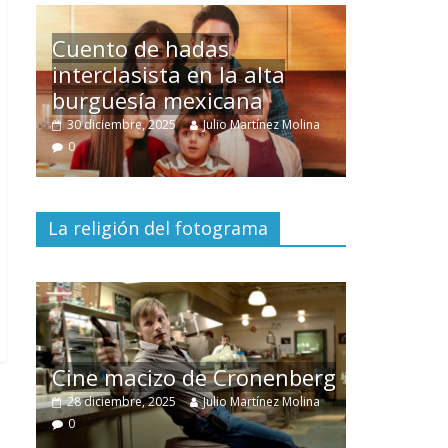
Un hombre entre dos
mundos
na
15 mayo, 2026
Julio Martínez Molina
0
La religión del fotograma
El documental
Nuestra
tierra
y el despojo de los
erg
pueblos originarios
na
30 junio, 2026
Julio Martínez Molina
0