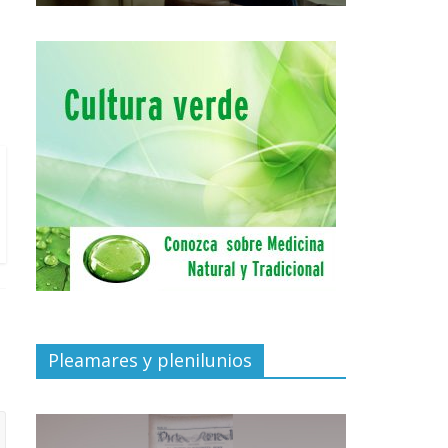
Pleamares y plenilunios