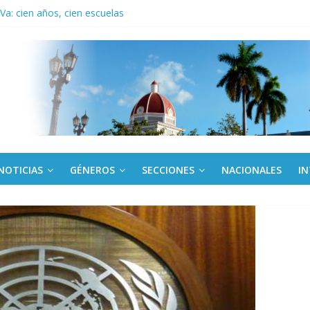
ronteras: brigada chilena viaja a Cuba con donativos por el centenario
a: cien años, cien escuelas
Canel a brigada cubana que asistió en Venezuela
de rescate en escuela con desplome parcial en Cuba
ora cubana amante de la Estomatología, dice NO al bloqueo
NOTICIAS
GÉNEROS
SECCIONES
NACIONALES
I