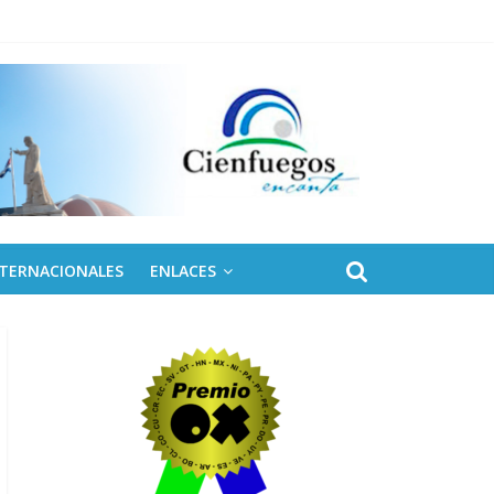
 de Fidel
NTERNACIONALES
ENLACES