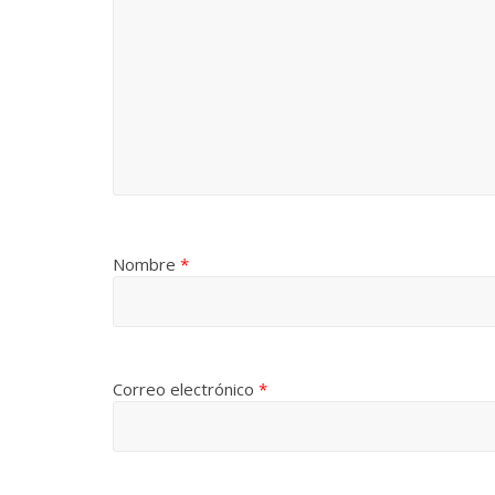
La efímera
Un vergel en las nieblas de
Villuendas
la nostalgia
21 septiembre, 
12 octubre, 2024
Francisco G. Navarro
0
3
Nombre
*
Correo electrónico
*