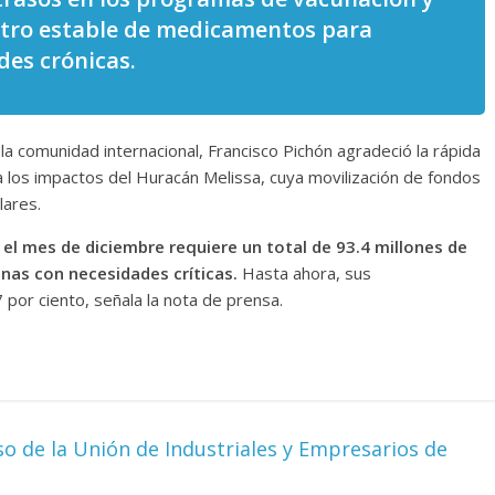
stro estable de medicamentos para
Cuento de hadas
es crónicas.
interclasista en la alta
on los defectos
burguesía mexicana
telenovelas
30 diciembre, 2025
Julio Martínez Moli
la comunidad internacional, Francisco Pichón agradeció la rápida
Julio Martínez Molina
0
0
 los impactos del Huracán Melissa, cuya movilización de fondos
lares.
 el mes de diciembre requiere un total de 93.4 millones de
nas con necesidades críticas.
Hasta ahora, sus
 por ciento, señala la nota de prensa.
comedia
argentina
Cine macizo de Cronenb
5
Julio Martínez Molina
28 diciembre, 2025
Julio Martínez Moli
so de la Unión de Industriales y Empresarios de
0