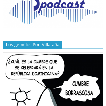
Los gemelos Por: Villafaña