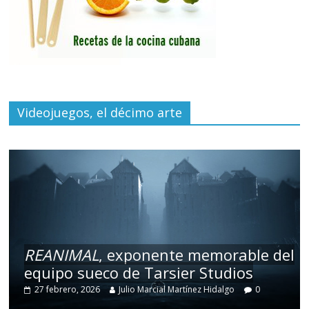
Videojuegos, el décimo arte
IMAL
, exponente memorable del
Kejora
:
o sueco de Tarsier Studios
brilla en
ero, 2026
Julio Marcial Martínez Hidalgo
0
17 febrero,