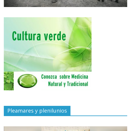
Pleamares y plenilunios