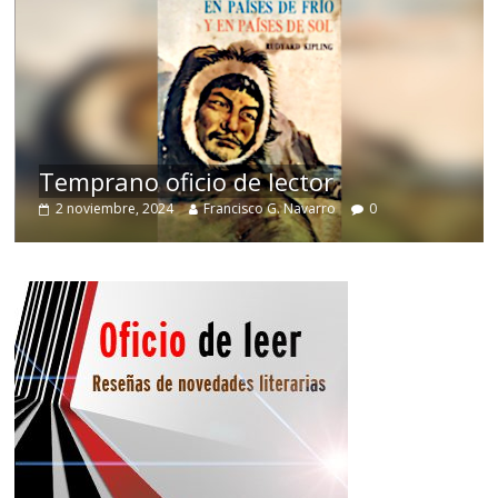
Un vergel en las
io de lector
nostalgia
Francisco G. Navarro
0
12 octubre, 2024
Franc