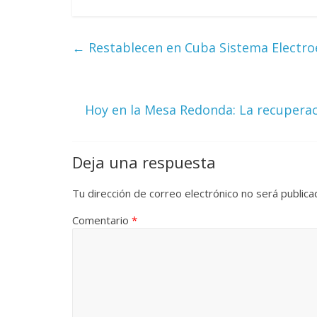
La efímera 
Un vergel en las nieblas de
Villuendas
←
Restablecen en Cuba Sistema Electro
la nostalgia
21 septiembre, 2
12 octubre, 2024
Francisco G. Navarro
0
3
Hoy en la Mesa Redonda: La recuperac
Deja una respuesta
Tu dirección de correo electrónico no será publica
Comentario
*