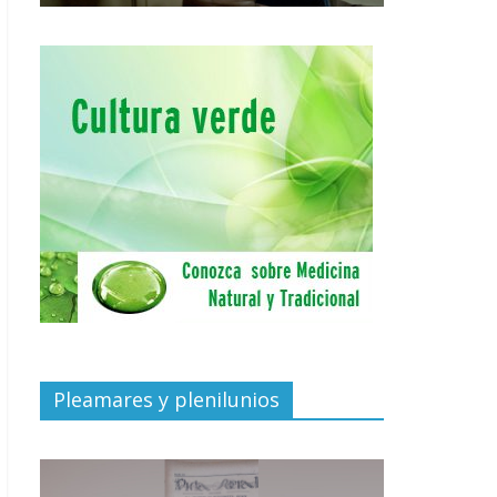
Pleamares y plenilunios