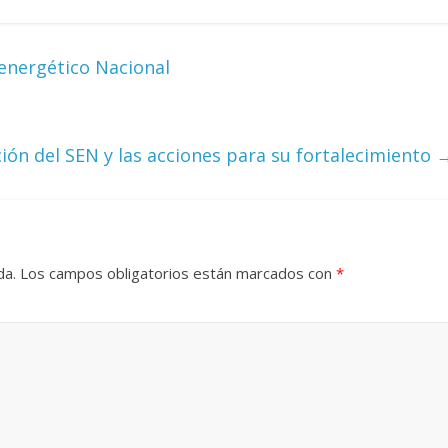
Torre del
Responso por el alma
atormentada de Denís
energético Nacional
024
Francisco G. Navarro
15 septiembre, 2024
Francisco G. Nav
0
ión del SEN y las acciones para su fortalecimiento
da.
Los campos obligatorios están marcados con
*