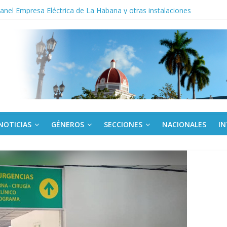
noche opacado por el alcohol
anel Empresa Eléctrica de La Habana y otras instalaciones
del Libro y el legado editorial cubano
iantes cubanos en certamen de ballet en Sudáfrica
 ICAIC, para los niños trabajamos
NOTICIAS
GÉNEROS
SECCIONES
NACIONALES
I