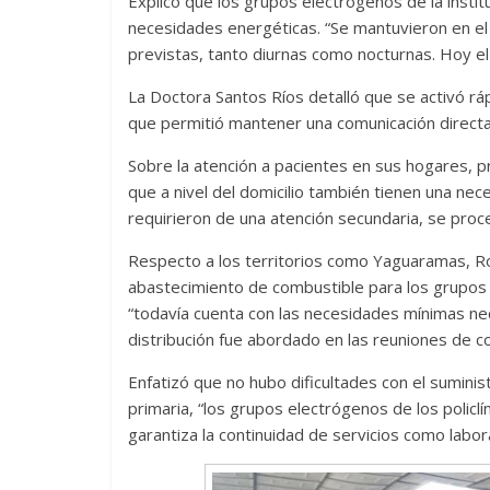
Explicó que los grupos electrógenos de la institu
necesidades energéticas. “Se mantuvieron en el d
previstas, tanto diurnas como nocturnas. Hoy el 
La Doctora Santos Ríos detalló que se activó ráp
que permitió mantener una comunicación directa 
Sobre la atención a pacientes en sus hogares, p
que a nivel del domicilio también tienen una ne
requirieron de una atención secundaria, se proced
Respecto a los territorios como Yaguaramas, Ro
abastecimiento de combustible para los grupos 
“todavía cuenta con las necesidades mínimas nec
distribución fue abordado en las reuniones de c
Divertida 
Enfatizó que no hubo dificultades con el suminis
dramática 
primaria, “los grupos electrógenos de los policlí
Terror chamánico coreano
garantiza la continuidad de servicios como labora
29 diciembre, 20
14 marzo, 2026
Julio Martínez Molina
0
0