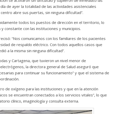
ción se activaron sin dificultad y suplieron de inmediato las
ía de ayer la totalidad de las actividades asistenciales
Cuento de hadas
centro abre sus puertas, sin ninguna dificultad”.
interclasista en la alta
idamente todos los puestos de dirección en el territorio, lo
burguesía mexicana
y constante con las instituciones y municipios.
30 diciembre, 2025
Julio Martínez Moli
0
recisó: “Nos comunicamos con los familiares de los pacientes
cesidad de respaldo eléctrico. Con todos aquellos casos que
ió a la misma sin ninguna dificultad”.
das y Cartagena, que tuvieron un nivel menor de
electrógenos, la directora general de Salud aseguró que
esarias para continuar su funcionamiento” y que el sistema de
oordinación.
comedia
tro de oxígeno para las instituciones y que en la atención
argentina
Cine macizo de Cronenb
nicos se encuentran conectados a los servicios vitales”, lo que
torio clínico, imaginología y consulta externa.
25
Julio Martínez Molina
28 diciembre, 2025
Julio Martínez Mol
0