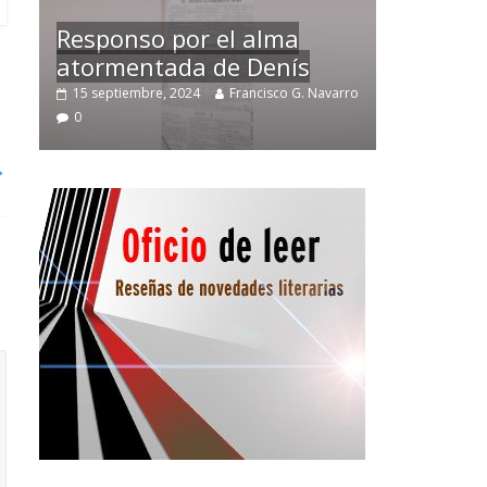
Temprano oficio de lector
arro
2 noviembre, 2024
Francisco G. Navarro
0
→