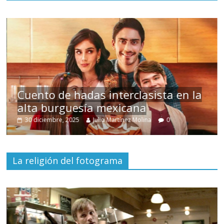
s
Cuento de hadas interclasista en la
alta burguesía mexicana
30 diciembre, 2025
Julio Martínez Molina
0
La religión del fotograma