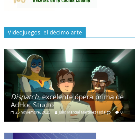
Videojuegos, el décimo arte
Dispatch
, excelente ópera prima de
AdHoc Studio
25 noviembre, 2025
Julio Marcial Martínez Hidalgo
0