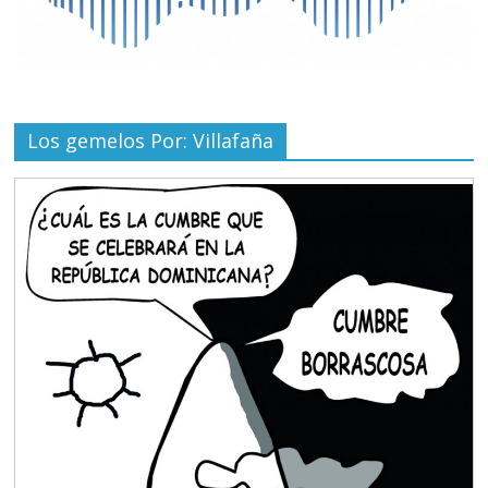
Los gemelos Por: Villafaña